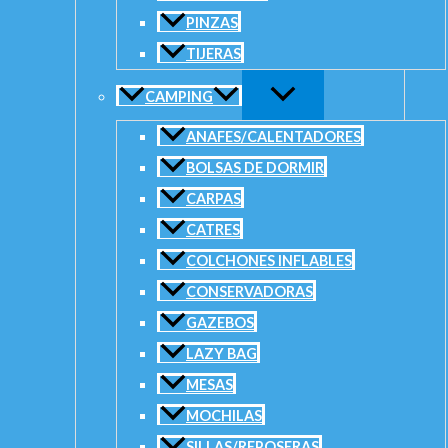
SKU:
N/D
Categorías:
Señuelos
,
Señuelos Duros (Hard bait)
PINZAS
TIJERAS
CAMPING
ANAFES/CALENTADORES
BOLSAS DE DORMIR
CARPAS
CATRES
COLCHONES INFLABLES
CONSERVADORAS
GAZEBOS
LAZY BAG
MESAS
MOCHILAS
SILLAS/REPOSERAS