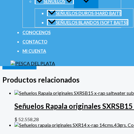
SEÑUELOS
SEÑUELOS DUROS (HARD BAIT)
SEÑUELOS BLANDOS (SOFT BAITS)
Tu valoración
*
CONOCENOS
Nombre
*
CONTACTO
Correo electrónico
*
MI CUENTA
Productos relacionados
Señuelos Rapala originales SXRSB15 
$
52.558,28