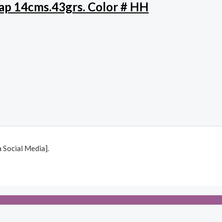
rap 14cms.43grs. Color # HH
Social Media].