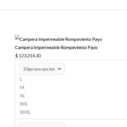
Campera Impermeable Rompeviento Payo
$
123.214,30
L
M
XL
XXL
XXXL