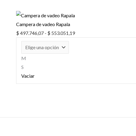
precios:
desde
$ 497.746,07
Campera de vadeo Rapala
hasta
$
497.746,07
-
$
553.051,19
$ 553.051,19
M
S
Vaciar