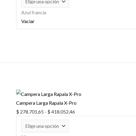
Azul francia
Vaciar
Rango
de
precios:
desde
$ 278.701,65
Campera Larga Rapala X-Pro
hasta
$
278.701,65
-
$
418.052,46
$ 418.052,46