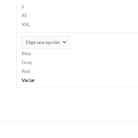
S
XS
XXL
Blue
Gray
Red
Vaciar
Rango
de