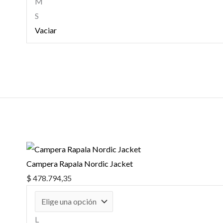
M
S
Vaciar
Campera Rapala Nordic Jacket
$
478.794,35
L