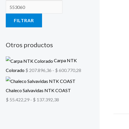
:
:
d
d
FILTRAR
e
e
s
s
d
d
Otros productos
e
e
$
$
Carpa NTK
Colorado
$
207.896,36
-
$
600.770,28
5
2
5
0
Chaleco Salvavidas NTK COAST
.
7
$
55.422,29
-
$
137.392,38
4
.
2
8
2
9