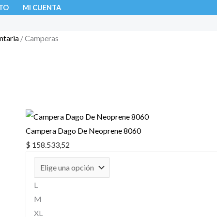
TO
MI CUENTA
ntaria
/ Camperas
 11 resultados
Campera Dago De Neoprene 8060
$
158.533,52
L
M
XL