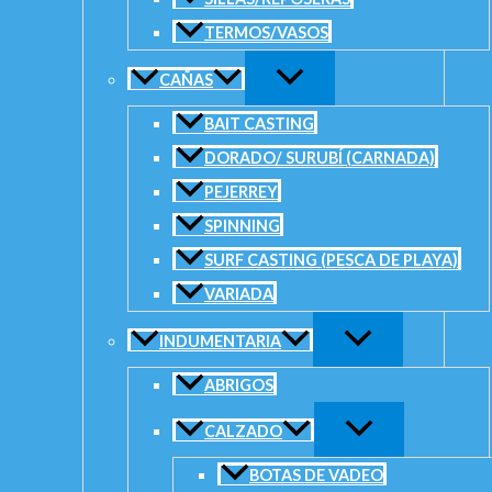
Copyright © 2026 PESCA DEL PLATA. Powered by [Prestigia 
TERMOS/VASOS
CAÑAS
¡No tienes productos en el carrito!
BAIT CASTING
0
DORADO/ SURUBÍ (CARNADA)
PEJERREY
SPINNING
SURF CASTING (PESCA DE PLAYA)
VARIADA
INDUMENTARIA
ABRIGOS
CALZADO
BOTAS DE VADEO