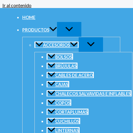
Ir al contenido
Inicio
/
A
HOME
Lint
PRODUCTOS
Categorias
ACCESORIOS
Mostrand
BOLSOS
BRÚJULAS
$
4
CABLES DE ACERO
CAJAS
Buscar por precio
CHALECOS SALVAVIDAS E INFLABLES
COPOS
Precio mínimo
CORTAPLUMAS
Precio máximo
CUCHILLOS
FILTRAR
LINTERNAS