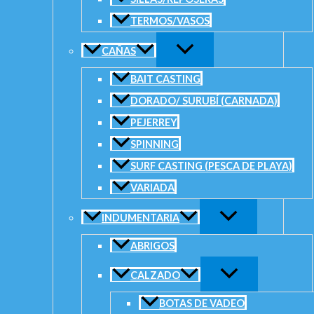
C
TERMOS/VASOS
CAÑAS
$
4
BAIT CASTING
C
DORADO/ SURUBÍ (CARNADA)
PEJERREY
$
2
SPINNING
SURF CASTING (PESCA DE PLAYA)
C
VARIADA
$
2
INDUMENTARIA
C
ABRIGOS
CALZADO
$
5
BOTAS DE VADEO