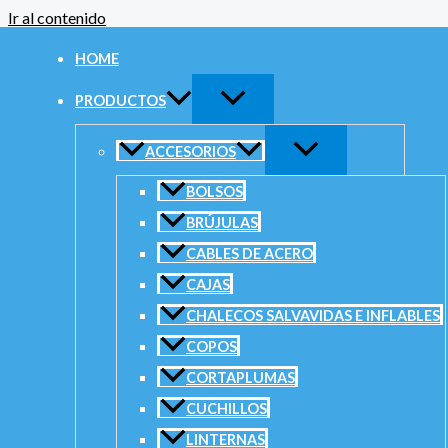
Ir al contenido
Inicio
/
A
HOME
Cabl
PRODUCTOS
Categorias
ACCESORIOS
Mostrand
BOLSOS
BRÚJULAS
$
1
CABLES DE ACERO
C
CAJAS
Buscar por precio
CHALECOS SALVAVIDAS E INFLABLES
$
3
COPOS
Precio mínimo
CORTAPLUMAS
Precio máximo
C
CUCHILLOS
FILTRAR
$
1
LINTERNAS