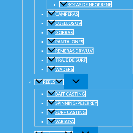
BOTAS DE NEOPRENE
Copyright © 2026 PESCA DEL PLATA. Powered by [Prestigia 
CAMPERAS
CUELLOS UV
¡No tienes productos en el carrito!
GORRAS
0
PANTALONES
REMERAS DRY/U.V
TRAJE DE SURF
WADERS
REELS
BAIT CASTING
SPINNING/PEJERREY
SURF CASTING
VARIADA