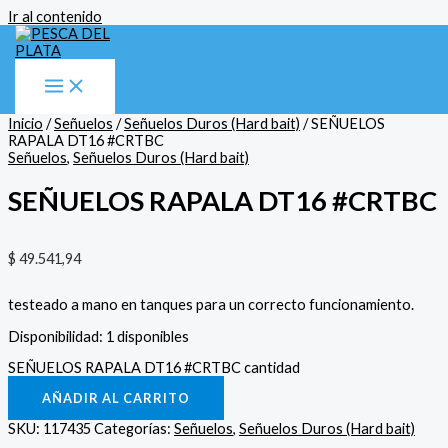
Ir al contenido
Inicio
/
Señuelos
/
Señuelos Duros (Hard bait)
/ SEÑUELOS
RAPALA DT16 #CRTBC
Señuelos
,
Señuelos Duros (Hard bait)
SEÑUELOS RAPALA DT16 #CRTBC
$
49.541,94
testeado a mano en tanques para un correcto funcionamiento.
Disponibilidad:
1 disponibles
SEÑUELOS RAPALA DT16 #CRTBC cantidad
AÑADIR AL CARRITO
SKU:
117435
Categorías:
Señuelos
,
Señuelos Duros (Hard bait)