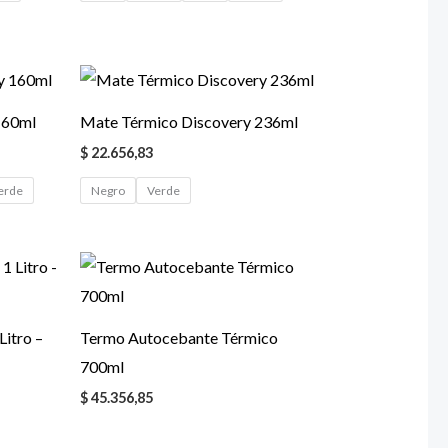
160ml
Mate Térmico Discovery 236ml
$
22.656,83
erde
Negro
Verde
Litro –
Termo Autocebante Térmico
700ml
$
45.356,85