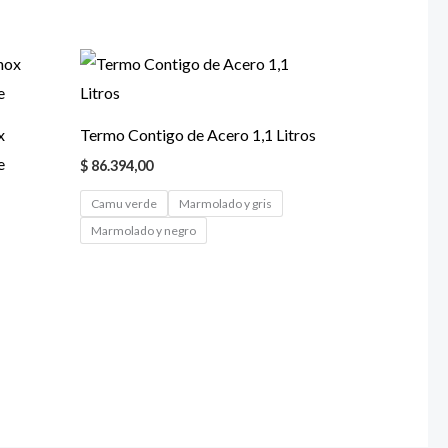
x
Termo Contigo de Acero 1,1 Litros
e
$
86.394,00
Camu verde
Marmolado y gris
Marmolado y negro