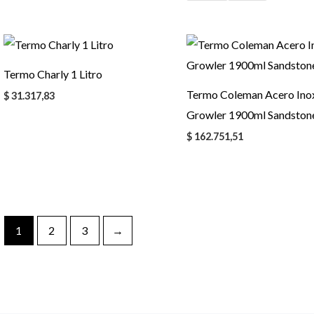
Termo Charly 1 Litro
Termo Coleman Acero Ino
$
31.317,83
Growler 1900ml Sandston
$
162.751,51
1
2
3
→