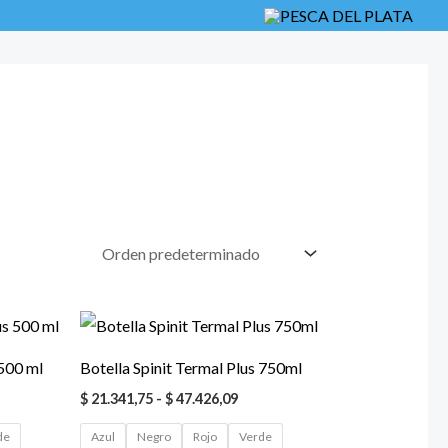
Rango
de
precios:
 500 ml
Botella Spinit Termal Plus 750ml
desde
$ 21.341,75
$
21.341,75
-
$
47.426,09
hasta
$ 47.426,09
de
Azul
Negro
Rojo
Verde