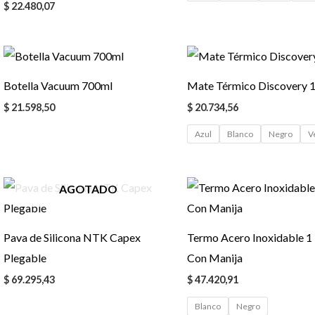
$
22.480,07
Botella Vacuum 700ml
Mate Térmico Discovery 
$
21.598,50
$
20.734,56
Azul
Blanco
Negro
V
AGOTADO
Pava de Silicona NTK Capex
Termo Acero Inoxidable 1 
Plegable
Con Manija
$
69.295,43
$
47.420,91
Blanco
Negro