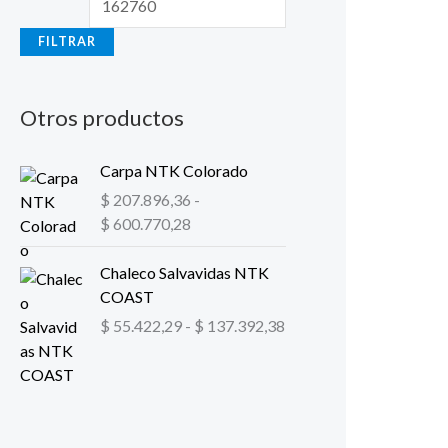
FILTRAR
Otros productos
R
Carpa NTK Colorado
a
$
207.896,36
-
n
$
600.770,28
g
o
R
Chaleco Salvavidas NTK
d
a
COAST
e
n
$
55.422,29
-
$
137.392,38
p
g
r
o
e
d
c
e
i
p