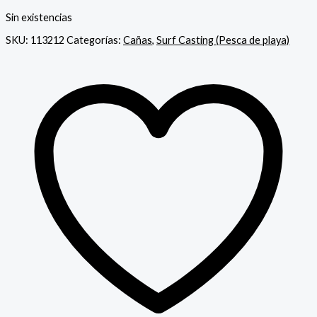
Sin existencias
SKU:
113212
Categorías:
Cañas
,
Surf Casting (Pesca de playa)