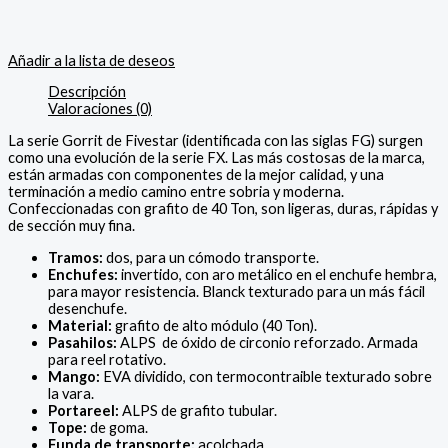
Añadir a la lista de deseos
Descripción
Valoraciones (0)
La serie Gorrit de Fivestar (identificada con las siglas FG) surgen
como una evolución de la serie FX. Las más costosas de la marca,
están armadas con componentes de la mejor calidad, y una
terminación a medio camino entre sobria y moderna.
Confeccionadas con grafito de 40 Ton, son ligeras, duras, rápidas y
de sección muy fina.
Tramos:
dos, para un cómodo transporte.
Enchufes:
invertido, con aro metálico en el enchufe hembra,
para mayor resistencia. Blanck texturado para un más fácil
desenchufe.
Material:
grafito de alto módulo (40 Ton).
Pasahilos:
ALPS de óxido de circonio reforzado. Armada
para reel rotativo.
Mango:
EVA dividido, con termocontraible texturado sobre
la vara.
Portareel:
ALPS de grafito tubular.
Tope:
de goma.
Funda de transporte:
acolchada.