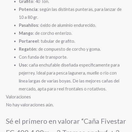
Grafito
: 40 Ton.
Potencia
: según las distintas punteras, para lanzar de
10 a 80 gr.
Pasahilos
: óxido de aluminio endurecido.
Mango
: de corcho enterizo.
Portareel
: tubular de grafito.
Regatón
: de compuesto de corcho y goma.
Con funda de transporte.
Uso:
caña enchufable diseñada específicamente para
pejerrey. Ideal para pesca lagunera, muelle o río con
línea largas de varias boyas. De las mejores cañas del
mercado, apta para reel frontales o rotativos.
Valoraciones
No hay valoraciones aún.
Sé el primero en valorar “Caña Fivestar