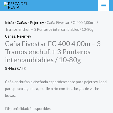
Ir
Caña
al
Fivestar
contenido
FC-
Inicio
/
Cañas
/
Pejerrey
/ Caña Fivestar FC-400 4,00m – 3
400
Tramos enchuf. + 3 Punteros intercambiables / 10-80g
4,00m
Cañas
,
Pejerrey
-
Caña Fivestar FC-400 4,00m – 3
3
Tramos enchuf. + 3 Punteros
Tramos
intercambiables / 10-80g
enchuf.
+
$
446.987,23
3
Punteros
Caña enchufable diseñada específicamente para pejerrey. Ideal
intercambiables
para pesca lagunera, muelle o río con línea largas de varias
/
boyas.
10-
80g
Disponibilidad:
1 disponibles
cantidad