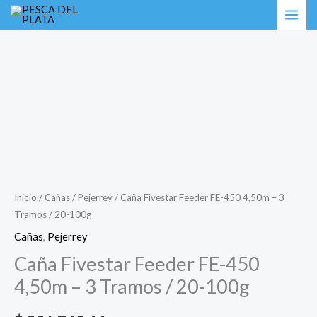
Ir
Caña
al
Fivestar
contenido
Feeder
FE-
450
4,50m
-
3
Tramos
/
Inicio
/
Cañas
/
Pejerrey
/ Caña Fivestar Feeder FE-450 4,50m – 3
Tramos / 20-100g
20-
100g
Cañas
,
Pejerrey
cantidad
Caña Fivestar Feeder FE-450
4,50m – 3 Tramos / 20-100g