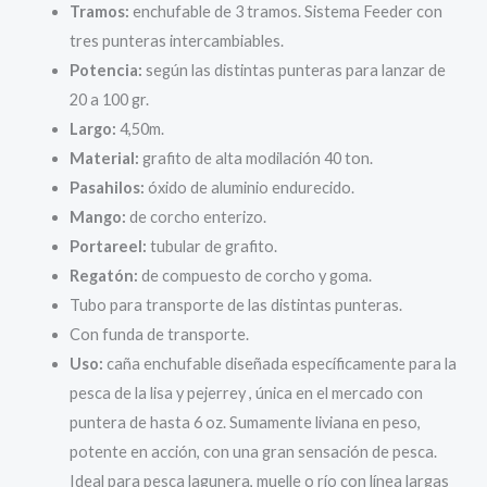
Tramos:
enchufable de 3 tramos. Sistema Feeder con
tres punteras intercambiables.
Potencia:
según las distintas punteras para lanzar de
20 a 100 gr.
Largo:
4,50m.
Material:
grafito de alta modilación 40 ton.
Pasahilos:
óxido de aluminio endurecido.
Mango:
de corcho enterizo.
Portareel:
tubular de grafito.
Regatón:
de compuesto de corcho y goma.
Tubo para transporte de las distintas punteras.
Con funda de transporte.
Uso:
caña enchufable diseñada específicamente para la
pesca de la lisa y pejerrey , única en el mercado con
puntera de hasta 6 oz. Sumamente liviana en peso,
potente en acción, con una gran sensación de pesca.
Ideal para pesca lagunera, muelle o río con línea largas