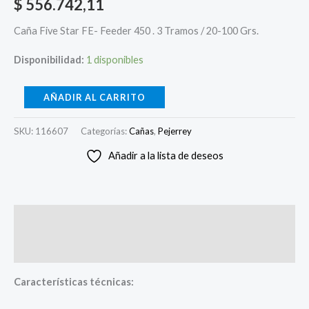
$
556.742,11
Caña Five Star FE- Feeder 450 . 3 Tramos / 20-100 Grs.
Disponibilidad:
1 disponibles
AÑADIR AL CARRITO
SKU:
116607
Categorías:
Cañas
,
Pejerrey
Añadir a la lista de deseos
Descripción
Valoraciones (0)
Características técnicas: