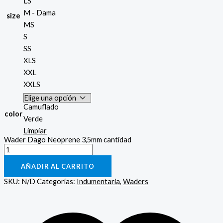
LS
M - Dama
size
MS
S
SS
XLS
XXL
XXLS
Camuflado
color
Verde
Limpiar
Wader Dago Neoprene 3,5mm cantidad
AÑADIR AL CARRITO
SKU:
N/D
Categorías:
Indumentaria
,
Waders