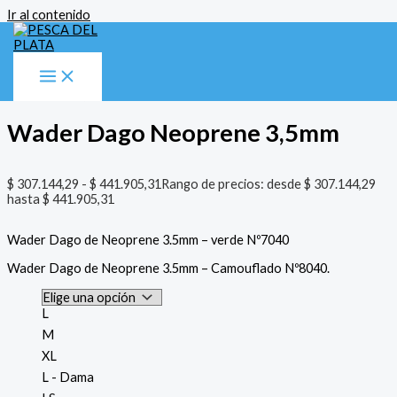
Ir al contenido
Inicio
/
Indumentaria
/
Waders
/ Wader Dago Neoprene 3,5mm
Indumentaria
,
Waders
Wader Dago Neoprene 3,5mm
$
307.144,29
-
$
441.905,31
Rango de precios: desde $ 307.144,29
hasta $ 441.905,31
Wader Dago de Neoprene 3.5mm – verde Nº7040
Wader Dago de Neoprene 3.5mm – Camouflado Nº8040.
L
M
XL
L - Dama