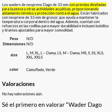
Los waders de neoprene Dago de 3.5 mm
son prendas diseñadas
para la pesca y otras actividades acuáticas, proporcionando
aislamiento térmico y protección contra el agua
. Están fabricados
con neoprene de 3.5 mm de grosor, que ayuda a mantener la
temperatura corporal dentro del agua. Además, cuentan con
refuerzos en las rodillas para mayor durabilidad e incluyen bolsillos
y tirantes ajustables para mayor comodidad.
Peso
N/D
Dimensiones
N/D
L, M, XL, L – Dama, LS, M – Dama, MS, S, SS, XLS,
size
XXL, XXLS
color
Camuflado, Verde
Valoraciones
No hay valoraciones aún.
Sé el primero en valorar “Wader Dago