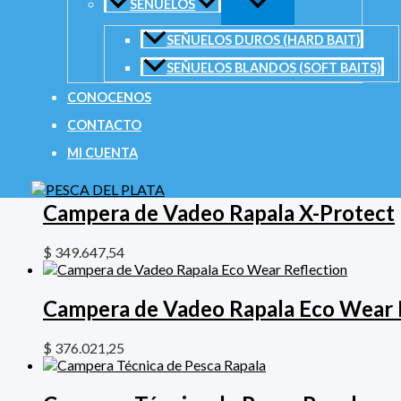
SEÑUELOS
Correo electrónico
*
SEÑUELOS DUROS (HARD BAIT)
SEÑUELOS BLANDOS (SOFT BAITS)
CONOCENOS
CONTACTO
Productos relacionados
MI CUENTA
Campera de Vadeo Rapala X-Protect
$
349.647,54
Campera de Vadeo Rapala Eco Wear 
$
376.021,25