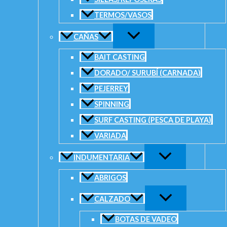
TERMOS/VASOS
CAÑAS
BAIT CASTING
DORADO/ SURUBÍ (CARNADA)
PEJERREY
SPINNING
Añadir a la lista de deseos
SURF CASTING (PESCA DE PLAYA)
VARIADA
Información adicional
Valoraciones (0)
INDUMENTARIA
Peso
0,50 kg
Dimensiones
40 × 30 × 10 cm
ABRIGOS
size
L, M, XL, S, XS, XXL
CALZADO
BOTAS DE VADEO
color
Blue, Green