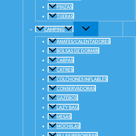
XS
PINZAS
XXL
TIJERAS
Blue
color
CAMPING
Green
Limpiar
ANAFES/CALENTADORES
Remera Técnica Payo – Lisa Manga Larga C/Capucha
BOLSAS DE DORMIR
cantidad
CARPAS
AÑADIR AL
CARRITO
CATRES
SKU:
N/D
Categorías:
Indumentaria
,
Remeras Dry/U.V
COLCHONES INFLABLES
CONSERVADORAS
GAZEBOS
LAZY BAG
MESAS
MOCHILAS
SILLAS/REPOSERAS