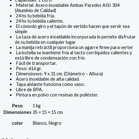
Material: Acero inoxidable Ambas Paredes AISI 304
(Aluminio de Calidad)
24 hs tu bebida fría.
24 hs tu bebida caliente.
El cómodo giro y el tapón de vertido hacen que servir sea
simple
La taza de acero inoxidable incorporada le permite disfrutar
de su bebida en cualquier lugar
La manija retráctil proporciona un agarre firme para verter
La botella se mantiene fría al tacto con líquidos calientes y
está libre de condensación con frío
Fácil de transportar.
Peso: 616 gr.
Dimensiones: 9 x 31 cm. (Diámetro – Altura)
Acero inoxidable de alta calidad.
Tapa aislante funciona como vaso.
Libre de BPA.
Pintura en polvo con resinas de poliéster.
Peso
1 kg
Dimensiones
35 × 15 × 15 cm
color
Blanco, Negro