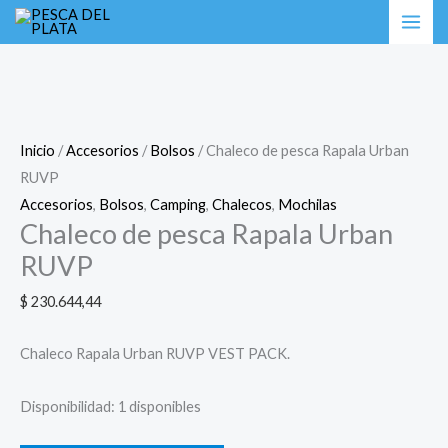
Ir
Chaleco
Rango
al
de
de
contenido
pesca
precios:
Rapala
desde
Urban
$ 207.896,36
RUVP
hasta
Inicio
/
Accesorios
/
Bolsos
/ Chaleco de pesca Rapala Urban
cantidad
$ 600.770,28
RUVP
Accesorios
,
Bolsos
,
Camping
,
Chalecos
,
Mochilas
Chaleco de pesca Rapala Urban
RUVP
$
230.644,44
Chaleco Rapala Urban RUVP VEST PACK.
Disponibilidad:
1 disponibles