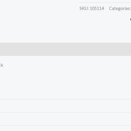
SKU:
105114
Categorías
s (0)
ck