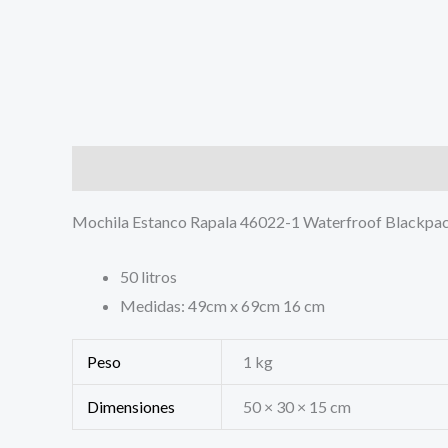
Descripción
Información adicional
Valoracione
Mochila Estanco Rapala 46022-1 Waterfroof Blackpa
50 litros
Medidas: 49cm x 69cm 16 cm
Peso
1 kg
Dimensiones
50 × 30 × 15 cm