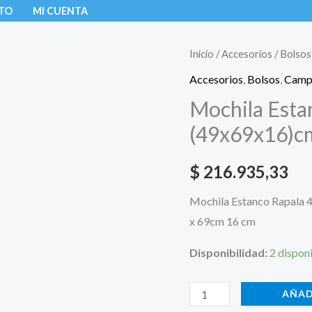
TO
MI CUENTA
Mochila
Inicio
/
Accesorios
/
Bolsos
Estanco
Accesorios
,
Bolsos
,
Camp
Rapala
Mochila Estan
50
(49x69x16)c
litros
(49x69x16)cm
$
216.935,33
cantidad
Mochila Estanco Rapala 
x 69cm 16 cm
Disponibilidad:
2 dispon
AÑAD