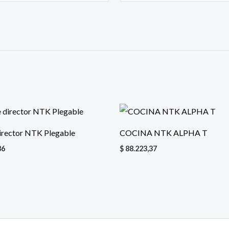
director NTK Plegable
COCINA NTK ALPHA T
86
$
88.223,37