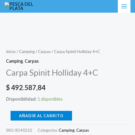
Ir
Carpa
al
Spinit
contenido
Holliday
4+C
cantidad
Inicio
/
Camping
/
Carpas
/ Carpa Spinit Holliday 4+C
Camping
,
Carpas
Carpa Spinit Holliday 4+C
$
492.587,84
Disponibilidad:
1 disponibles
AÑADIR AL CARRITO
SKU:
B140222
Categorías:
Camping
,
Carpas