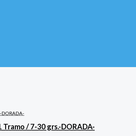
Agotado
ramos / 20-40 grs
1 Tramo / 7-30 grs.-DORADA-