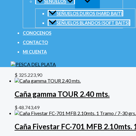
SEÑUELOS
Correo electrónico
*
SEÑUELOS DUROS (HARD BAIT)
SEÑUELOS BLANDOS (SOFT BAITS)
CONOCENOS
Productos relacionados
CONTACTO
MI CUENTA
Caña Fivestar FE-GR400 4.00mts 5 T
$
325.223,90
Caña gamma TOUR 2.40 mts.
$
48.743,49
Caña Fivestar FC-701 MFB 2.10mts. 