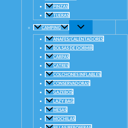
PINZAS
AÑADIR AL CARRITO
TIJERAS
SKU:
113080
Categorías:
Cañas
,
Dorado/ Surubí (Carnada)
CAMPING
ANAFES/CALENTADORES
BOLSAS DE DORMIR
CARPAS
CATRES
COLCHONES INFLABLES
CONSERVADORAS
GAZEBOS
LAZY BAG
MESAS
MOCHILAS
SILLAS/REPOSERAS