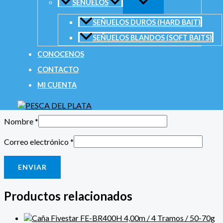
SEÑUELOS
Tu puntuación
*
SEÑUELOS DUROS (HARD BAIT)
SEÑUELOS BLANDOS (SOFT BAITS)
CONOCENOS
CONTACTO
MI CUENTA
Tu valoración
*
Nombre
*
Correo electrónico
*
Productos relacionados