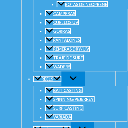
BOTAS DE NEOPRENE
Portareel:
ALPS de grafito tubular.
Tope:
de goma.
CAMPERAS
Funda de transporte:
acolchada.
Uso:
caña enchufable de surfcasting del más alto rendimient
CUELLOS UV
o variada liviana de playa. Acciones XX son muy versátiles 
GORRAS
para los que arrojan entre 180 a 200 gramos más carnada,
PANTALONES
Características técnicas:
REMERAS DRY/U.V
Modelo
: FG-1402 HB
Largo
: 4,20m
TRAJE DE SURF
2 Tramos
WADERS
C.W
: 110-170g
Tipo de reel
: Rotativo
REELS
Valoraciones
BAIT CASTING
No hay valoraciones aún.
SPINNING/PEJERREY
SURF CASTING
Sé el primero en valorar “Caña Fivest
VARIADA
Tu dirección de correo electrónico no será publicada.
Los campos