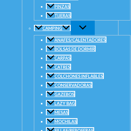
Caña Fivestar FG-1402 HB 4,20m - 2 Tramos / 110-170g (Rotati
PINZAS
AÑADIR AL CARRITO
TIJERAS
SKU:
113343
Categorías:
Cañas
,
Surf Casting (Pesca de playa)
CAMPING
ANAFES/CALENTADORES
BOLSAS DE DORMIR
CARPAS
CATRES
COLCHONES INFLABLES
CONSERVADORAS
GAZEBOS
LAZY BAG
MESAS
MOCHILAS
SILLAS/REPOSERAS