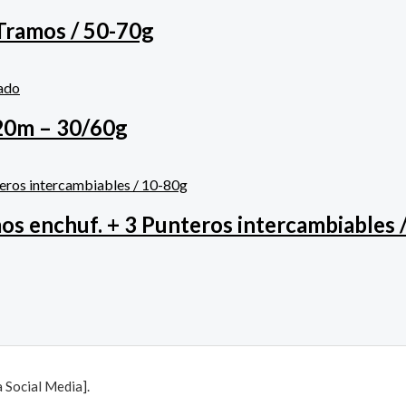
Tramos / 50-70g
ado
20m – 30/60g
os enchuf. + 3 Punteros intercambiables 
Social Media].