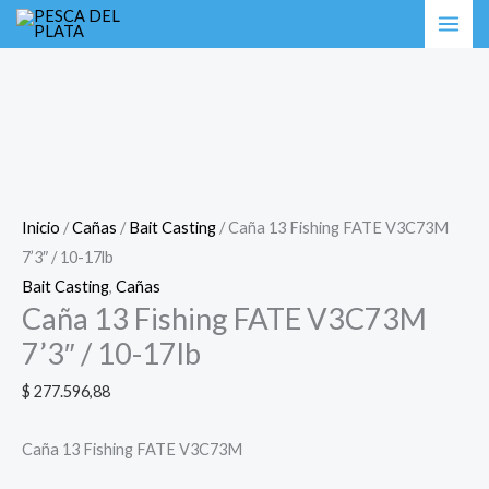
Ir
Caña
al
13
contenido
Fishing
FATE
V3C73M
7’3″
/
10-
Inicio
/
Cañas
/
Bait Casting
/ Caña 13 Fishing FATE V3C73M
17lb
7’3″ / 10-17lb
cantidad
Bait Casting
,
Cañas
Caña 13 Fishing FATE V3C73M
7’3″ / 10-17lb
$
277.596,88
Caña 13 Fishing FATE V3C73M