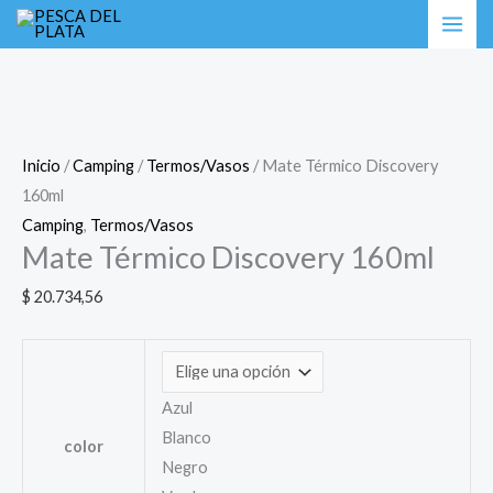
Ir
Mate
al
Térmico
contenido
Discovery
160ml
cantidad
Inicio
/
Camping
/
Termos/Vasos
/ Mate Térmico Discovery
160ml
Camping
,
Termos/Vasos
Mate Térmico Discovery 160ml
$
20.734,56
Azul
Blanco
color
Negro