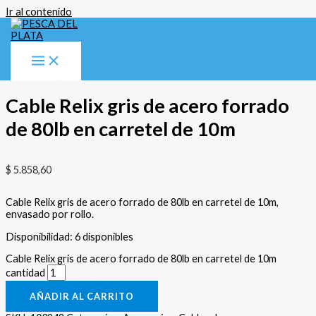
Ir al contenido
Inicio
/
Accesorios
/
Cables de acero
/ Cable Relix gris de acero
forrado de 80lb en carretel de 10m
Accesorios
,
Cables de acero
Cable Relix gris de acero forrado
de 80lb en carretel de 10m
$
5.858,60
Cable Relix gris de acero forrado de 80lb en carretel de 10m,
envasado por rollo.
Disponibilidad:
6 disponibles
Cable Relix gris de acero forrado de 80lb en carretel de 10m
cantidad
AÑADIR AL CARRITO