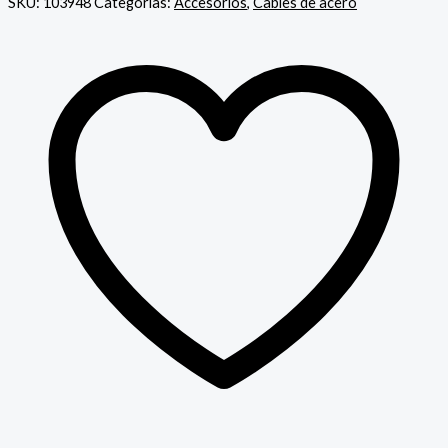
SKU:
103948
Categorías:
Accesorios
,
Cables de acero