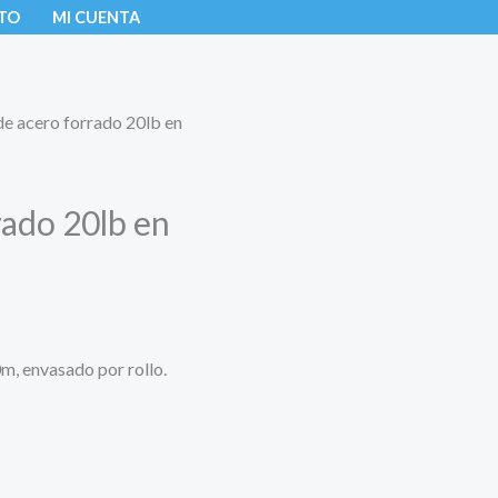
TO
MI CUENTA
 de acero forrado 20lb en
rado 20lb en
0m, envasado por rollo.