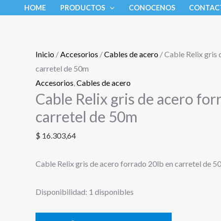
Ir
Cable
HOME
PRODUCTOS
CONOCENOS
CONTAC
al
Relix
contenido
gris
de
Inicio
/
Accesorios
/
Cables de acero
/ Cable Relix gris
acero
carretel de 50m
forrado
Accesorios
,
Cables de acero
20lb
Cable Relix gris de acero for
en
carretel de 50m
carretel
de
$
16.303,64
50m
Cable Relix gris de acero forrado 20lb en carretel de 5
cantidad
Disponibilidad:
1 disponibles