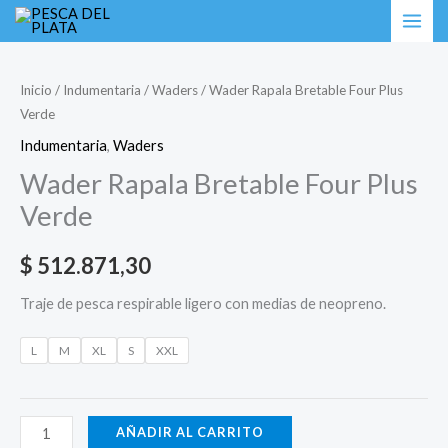
Ir
Wader
al
Rapala
contenido
Bretable
Inicio
/
Indumentaria
/
Waders
/ Wader Rapala Bretable Four Plus
Verde
Four
Plus
Indumentaria
,
Waders
Verde
Wader Rapala Bretable Four Plus
cantidad
Verde
$
512.871,30
Traje de pesca respirable ligero con medias de neopreno.
L
M
XL
S
XXL
AÑADIR AL CARRITO