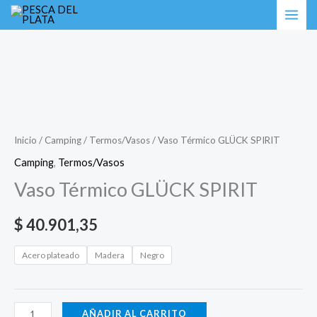
Ir
Vaso
al
Térmico
contenido
GLÜCK
SPIRIT
cantidad
Inicio
/
Camping
/
Termos/Vasos
/ Vaso Térmico GLÜCK SPIRIT
Camping
,
Termos/Vasos
Vaso Térmico GLÜCK SPIRIT
$
40.901,35
Acero plateado
Madera
Negro
AÑADIR AL CARRITO