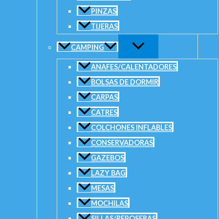
Sombrilla Spinit Con Rompeviento cantidad
PINZAS
TIJERAS
AÑADIR AL
CARRITO
CAMPING
SKU:
N/D
Categorías:
Accesorios
,
Sombrillas
ANAFES/CALENTADORES
BOLSAS DE DORMIR
CARPAS
CATRES
COLCHONES INFLABLES
CONSERVADORAS
GAZEBOS
LAZY BAG
MESAS
MOCHILAS
Añadir a la lista de deseos
SILLAS/REPOSERAS