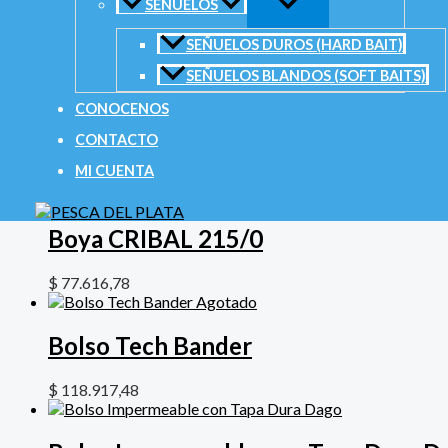
Nombre
*
SEÑUELOS
Correo electrónico
*
SEÑUELOS DUROS (HARD BAIT)
SEÑUELOS BLANDOS (SOFT BAITS)
CONOCENOS
CONTACTO
Productos relacionados
MI CUENTA
Boya CRIBAL 215/0
$
77.616,78
Agotado
Bolso Tech Bander
$
118.917,48