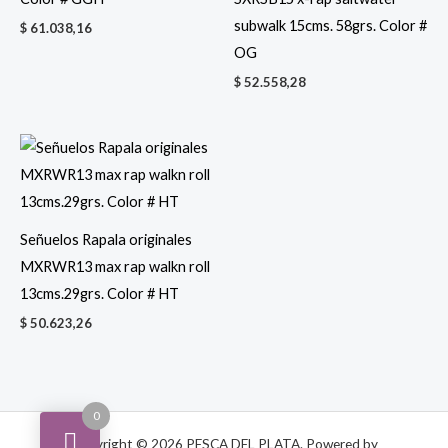
subwalk 15cms. 58grs. Color #
$
61.038,16
OG
$
52.558,28
Señuelos Rapala originales
MXRWR13 max rap walkn roll
13cms.29grs. Color # HT
$
50.623,26
0
Copyright © 2026 PESCA DEL PLATA. Powered by