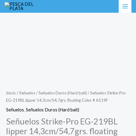
Ir
Señuelos
al
Strike-
contenido
Pro
EG-
219BL
lipper
14,3cm/54,7grs.
floating
Color
#
A119F
Inicio
/
Señuelos
/
Señuelos Duros (Hard bait)
/ Señuelos Strike-Pro
EG-219BL lipper 14,3cm/54,7grs. floating Color # A119F
cantidad
Señuelos
,
Señuelos Duros (Hard bait)
Señuelos Strike-Pro EG-219BL
lipper 14,3cm/54,7grs. floating