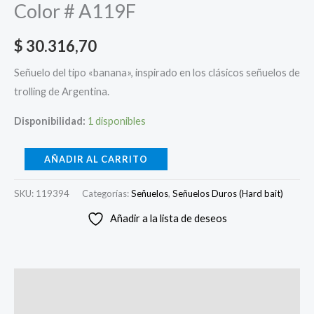
Color # A119F
$
30.316,70
Señuelo del tipo «banana», inspirado en los clásicos señuelos de
trolling de Argentina.
Disponibilidad:
1 disponibles
AÑADIR AL CARRITO
SKU:
119394
Categorías:
Señuelos
,
Señuelos Duros (Hard bait)
Añadir a la lista de deseos
Descripción
Información adicional