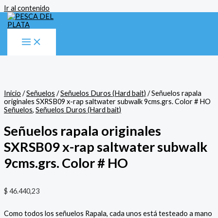
Ir al contenido
Inicio
/
Señuelos
/
Señuelos Duros (Hard bait)
/ Señuelos rapala
originales SXRSB09 x-rap saltwater subwalk 9cms.grs. Color # HO
Señuelos
,
Señuelos Duros (Hard bait)
Señuelos rapala originales
SXRSB09 x-rap saltwater subwalk
9cms.grs. Color # HO
$
46.440,23
Como todos los señuelos Rapala, cada unos está testeado a mano