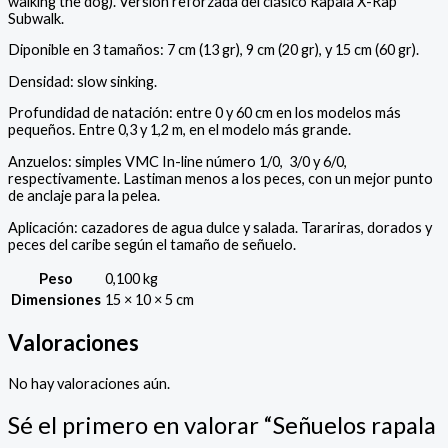
walking the dog). Versión reforzada del clásico Rapala X-Rap
Subwalk.
Diponible en 3 tamaños: 7 cm (13 gr), 9 cm (20 gr), y 15 cm (60 gr).
Densidad: slow sinking.
Profundidad de natación: entre 0 y 60 cm en los modelos más
pequeños. Entre 0,3 y 1,2 m, en el modelo más grande.
Anzuelos: simples VMC In-line número 1/0, 3/0 y 6/0,
respectivamente. Lastiman menos a los peces, con un mejor punto
de anclaje para la pelea.
Aplicación: cazadores de agua dulce y salada. Tarariras, dorados y
peces del caribe según el tamaño de señuelo.
Peso
0,100 kg
Dimensiones
15 × 10 × 5 cm
Valoraciones
No hay valoraciones aún.
Sé el primero en valorar “Señuelos rapala