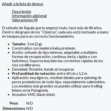
Añadir a la lista de deseos
Descripción
Información adicional
Valoraciones (0)
El señuelo de Rapala que lo empezó todo, hace más de 80 años.
Dentro del grupo de los “Clásicos”, cada uno está testeado a mano
en tanques para un correcto funcionamiento.
Tamaño
: 3 cm (2 g).
Construidos con madera balsa premium.
Acción: señuelo de tipo minnow, adaptable a multiples
formas de recuperación, continua, lenta, rápida o con
twitcheos. Soporta muy bien las corrientes rápidas de los
ríos cordilleranos.
Densidad: flotante, hunde al recuperar.
Profundidad de natación:
entre 60 cm y 1,2 m.
Aplicación: muy ligeros, resultan ideales para spinning de
peces predadores de todo tipo, especialmente salmónidos.
Los modelos más grandes se pueden utilizar para trolling
liviano en la Patagonia.
Anzuelos VMC black nickel.
Peso
N/D
Dimensiones
N/D