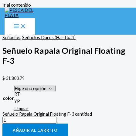
Ir al contenido
Inicio
/
Señuelos
/
Señuelos Duros (Hard bait)
/ Señuelo Rapala
Original Floating F-3
Señuelos
,
Señuelos Duros (Hard bait)
Señuelo Rapala Original Floating
F-3
$
31.803,79
RT
color
YP
Limpiar
Señuelo Rapala Original Floating F-3 cantidad
AÑADIR AL CARRITO