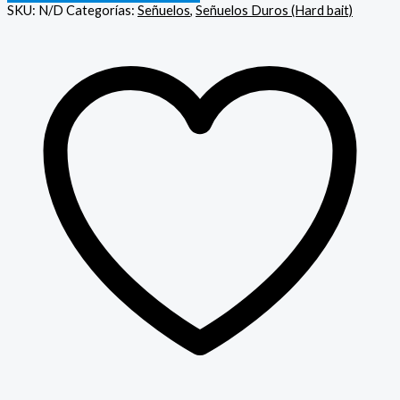
SKU:
N/D
Categorías:
Señuelos
,
Señuelos Duros (Hard bait)