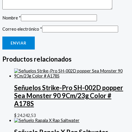
Nombre
*
Correo electrónico
*
Productos relacionados
Señuelos Strike-Pro SH-002D popper
Sea Monster 90 9Cm/23g Color #
A178S
$
24.242,53