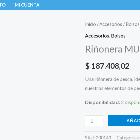
TO
MI CUENTA
Riñonera
Inicio
/
Accesorios
/
Bolsos
MUSTAD
Accesorios
,
Bolsos
MB024
Riñonera M
cantidad
$
187.408,02
Una riñonera de pesca, id
nuestros elementos de pe
Disponibilidad:
2 dispon
AÑAD
SKU:
200143
Categorías