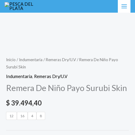
Ir
Remera
al
De
contenido
Niño
Payo
Surubi
Skin
cantidad
Inicio
/
Indumentaria
/
Remeras Dry/U.V
/ Remera De Niño Payo
Surubi Skin
Indumentaria
,
Remeras Dry/U.V
Remera De Niño Payo Surubi Skin
$
39.494,40
12
16
4
8