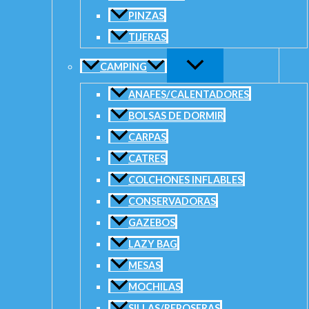
buenos lances.
PINZAS
Sin existencias
TIJERAS
SKU:
B140688
Categorías:
Reels
,
Spinning/Pejerrey
CAMPING
ANAFES/CALENTADORES
BOLSAS DE DORMIR
CARPAS
CATRES
COLCHONES INFLABLES
CONSERVADORAS
GAZEBOS
LAZY BAG
MESAS
MOCHILAS
SILLAS/REPOSERAS