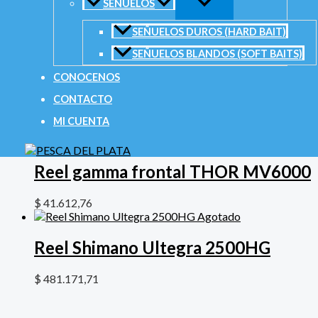
SEÑUELOS
Productos relacionados
SEÑUELOS DUROS (HARD BAIT)
SEÑUELOS BLANDOS (SOFT BAITS)
CONOCENOS
Reel Omoto Frontal Sarita 2000
CONTACTO
MI CUENTA
$
69.717,26
Reel gamma frontal THOR MV6000
$
41.612,76
Agotado
Reel Shimano Ultegra 2500HG
$
481.171,71