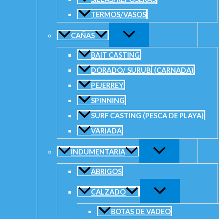
Añadir a la lista de deseos
TERMOS/VASOS
Descripción
Información adicional
CAÑAS
Valoraciones (0)
Características técnicas:
BAIT CASTING
3 Rulemanes
DORADO/ SURUBÍ (CARNADA)
Manivela balanceada ambidiestra
PEJERREY
sistema pick up
Rotor balanceado
SPINNING
Anti-reverse silencioso
SURF CASTING (PESCA DE PLAYA)
multi stop
Freno delantero progresivo
VARIADA
Capacidad: 0.30/195-0.35/145-0.40/110
Relación de giro: 5.2:1
INDUMENTARIA
Peso
1 kg
ABRIGOS
Dimensiones
20 × 20 × 20 cm
CALZADO
Valoraciones
BOTAS DE VADEO