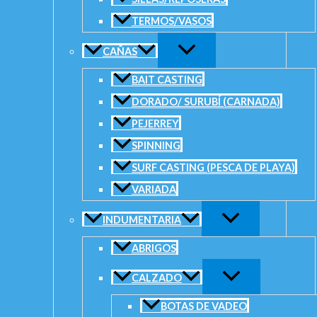
Información adicional
Valoraciones (0)
TERMOS/VASOS
Reel rotativo SLX 151
CAÑAS
Características técnicas:
BAIT CASTING
3+1 Rulemanes
Poder de Freno: 5.5kg / 12lb
DORADO/ SURUBÍ (CARNADA)
Peso: 195g/6.9oz
PEJERREY
Relación: 6.3:1
Recuperación: 63cm por vuelta
SPINNING
POWERPRO LINE CAPACITY (LB/YDS): 20/150,30/135,
SURF CASTING (PESCA DE PLAYA)
MONO LINE CAPACITY (LB/YDS): 10/120,12/110,14/90
MANO IZQUIERDA.
VARIADA
Peso
0,50 kg
INDUMENTARIA
Dimensiones
25 × 25 × 25 cm
ABRIGOS
Valoraciones
CALZADO
No hay valoraciones aún.
BOTAS DE VADEO