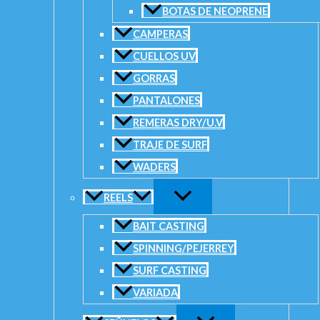
Sé el primero en valorar “Reel Shiman
BOTAS DE NEOPRENE
CAMPERAS
Tu dirección de correo electrónico no será publicada.
Los campos
CUELLOS UV
Tu puntuación
*
GORRAS
PANTALONES
REMERAS DRY/U.V
TRAJE DE SURF
WADERS
Tu valoración
*
REELS
Nombre
*
BAIT CASTING
Correo electrónico
*
SPINNING/PEJERREY
SURF CASTING
VARIADA