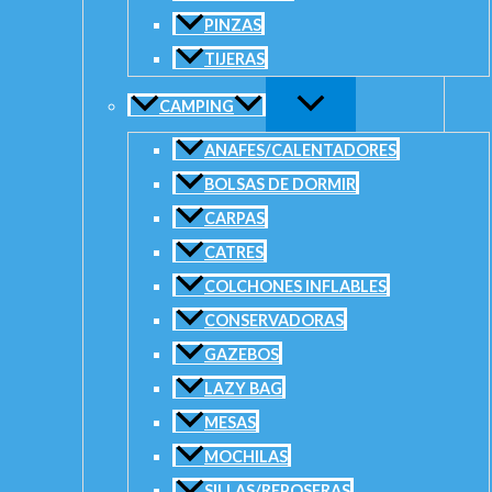
CARRITO
PINZAS
SKU:
B142897
Categorías:
Bait Casting
,
TIJERAS
Reels
CAMPING
ANAFES/CALENTADORES
BOLSAS DE DORMIR
CARPAS
CATRES
COLCHONES INFLABLES
CONSERVADORAS
GAZEBOS
LAZY BAG
MESAS
Añadir a la lista de deseos
MOCHILAS
Descripción
SILLAS/REPOSERAS