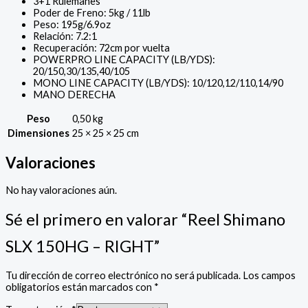
3+1 Rulemanes
Poder de Freno: 5kg / 11lb
Peso: 195g/6.9oz
Relación: 7.2:1
Recuperación: 72cm por vuelta
POWERPRO LINE CAPACITY (LB/YDS):
20/150,30/135,40/105
MONO LINE CAPACITY (LB/YDS): 10/120,12/110,14/90
MANO DERECHA
Peso
0,50 kg
Dimensiones
25 × 25 × 25 cm
Valoraciones
No hay valoraciones aún.
Sé el primero en valorar “Reel Shimano
SLX 150HG – RIGHT”
Tu dirección de correo electrónico no será publicada.
Los campos
obligatorios están marcados con
*