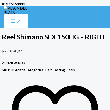
Ir al contenido
Inicio
/
Reels
/
Bait Casting
/ Reel Shimano SLX 150HG – RIGHT
Bait Casting
,
Reels
Reel Shimano SLX 150HG – RIGHT
$
290.640,87
Sin existencias
SKU:
B142898
Categorías:
Bait Casting
,
Reels