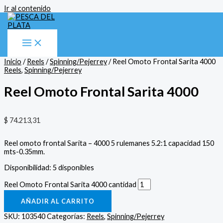
Ir al contenido
Inicio
/
Reels
/
Spinning/Pejerrey
/ Reel Omoto Frontal Sarita 4000
Reels
,
Spinning/Pejerrey
Reel Omoto Frontal Sarita 4000
$
74.213,31
Reel omoto frontal Sarita – 4000 5 rulemanes 5.2:1 capacidad 150
mts-0.35mm.
Disponibilidad:
5 disponibles
Reel Omoto Frontal Sarita 4000 cantidad
AÑADIR AL CARRITO
SKU:
103540
Categorías:
Reels
,
Spinning/Pejerrey