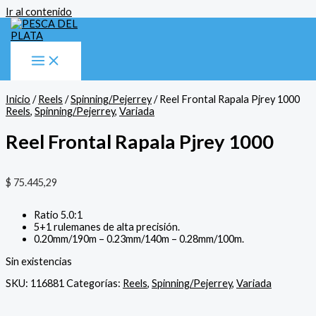
Ir al contenido
Inicio
/
Reels
/
Spinning/Pejerrey
/ Reel Frontal Rapala Pjrey 1000
Reels
,
Spinning/Pejerrey
,
Variada
Reel Frontal Rapala Pjrey 1000
$
75.445,29
Ratio 5.0:1
5+1 rulemanes de alta precisión.
0.20mm/190m – 0.23mm/140m – 0.28mm/100m.
Sin existencias
SKU:
116881
Categorías:
Reels
,
Spinning/Pejerrey
,
Variada