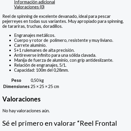
Información adicional
Valoraciones (0)
Reel de spinning de excelente devanado, ideal para pescar
pejerreyes en todas sus variantes. Muy apropiado para spinning,
de tarariras, truchas, doradillos.
Engranajes metálicos.
Cuerpo y rotor de polímero, resistente y muy liviano.
Carrete aluminio.
5+1 rulemanes de alta precisión.
Antireverse infinito para una sólida clavada.
Manija de fuerza de aluminio, con grip antideslizante.
Relación de engranajes, 5/1.
Capacidad: 100m del 0,28mm.
Peso
0,50 kg
Dimensiones
25 × 25 × 25 cm
Valoraciones
No hay valoraciones aún.
Sé el primero en valorar “Reel Frontal