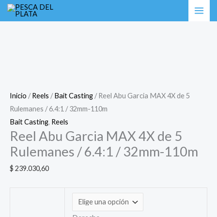
Ir
Reel
al
Abu
contenido
Garcia
MAX
4X
de
5
Inicio
/
Reels
/
Bait Casting
/ Reel Abu Garcia MAX 4X de 5
Rulemanes
Rulemanes / 6.4:1 / 32mm-110m
/
Bait Casting
,
Reels
6.4:1
Reel Abu Garcia MAX 4X de 5
/
Rulemanes / 6.4:1 / 32mm-110m
32mm-
110m
$
239.030,60
cantidad