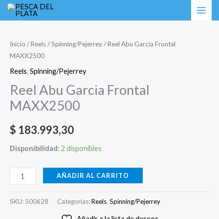
Ir
Reel
al
Abu
contenido
Garcia
Inicio
/
Reels
/
Spinning/Pejerrey
/ Reel Abu Garcia Frontal
MAXX2500
Frontal
MAXX2500
Reels
,
Spinning/Pejerrey
cantidad
Reel Abu Garcia Frontal
MAXX2500
$
183.993,30
Disponibilidad:
2 disponibles
AÑADIR AL CARRITO
SKU:
500628
Categorías:
Reels
,
Spinning/Pejerrey
Añadir a la lista de deseos