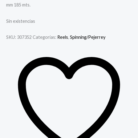
mm 185 mts.
Sin existencias
SKU:
307352
Categorías:
Reels
,
Spinning/Pejerrey