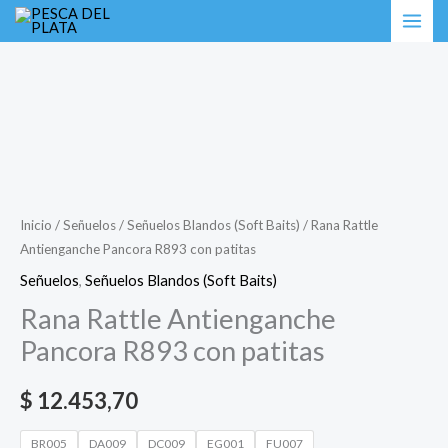
Ir
Rana
al
Rattle
contenido
Antienganche
Pancora
R893
con
patitas
cantidad
Inicio
/
Señuelos
/
Señuelos Blandos (Soft Baits)
/ Rana Rattle
Antienganche Pancora R893 con patitas
Señuelos
,
Señuelos Blandos (Soft Baits)
Rana Rattle Antienganche
Pancora R893 con patitas
$
12.453,70
BR005
DA009
DC009
EG001
FU007