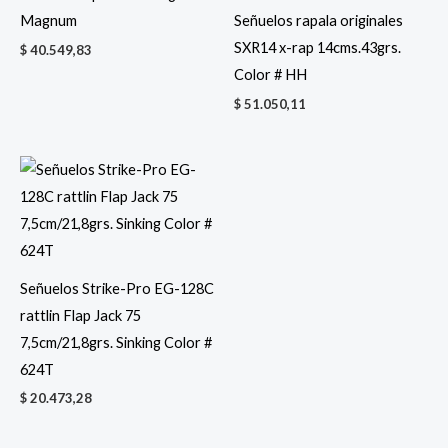
Magnum
Señuelos rapala originales
SXR14 x-rap 14cms.43grs.
$
40.549,83
Color # HH
$
51.050,11
Señuelos Strike-Pro EG-128C
rattlin Flap Jack 75
7,5cm/21,8grs. Sinking Color #
624T
$
20.473,28