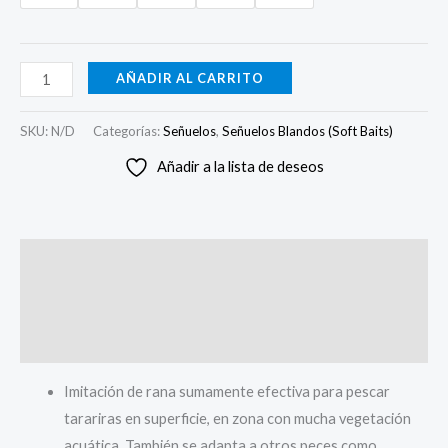
AÑADIR AL CARRITO
SKU:
N/D
Categorías:
Señuelos
,
Señuelos Blandos (Soft Baits)
Añadir a la lista de deseos
Descripción
Información adicional
Valoraciones (0)
Imitación de rana sumamente efectiva para pescar
tarariras en superficie, en zona con mucha vegetación
acuática. También se adapta a otros peces como