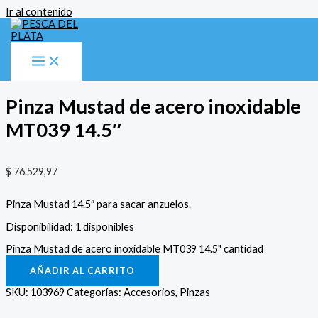
Ir al contenido
Inicio
/
Accesorios
/
Pinzas
/ Pinza Mustad de acero inoxidable
MT039 14.5″
Accesorios
,
Pinzas
Pinza Mustad de acero inoxidable
MT039 14.5″
$
76.529,97
Pinza Mustad 14.5″ para sacar anzuelos.
Disponibilidad:
1 disponibles
Pinza Mustad de acero inoxidable MT039 14.5" cantidad
AÑADIR AL CARRITO
SKU:
103969
Categorías:
Accesorios
,
Pinzas