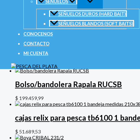
SEÑUELOS
Nombre
*
SEÑUELOS DUROS (HARD BAIT)
Correo electrónico
*
SEÑUELOS BLANDOS (SOFT BAITS)
CONOCENOS
CONTACTO
MI CUENTA
Productos relacionados
Bolso/bandolera Rapala RUCSB
$
199.459,99
cajas relix para pesca tb6100 1 ba
$
51.689,53