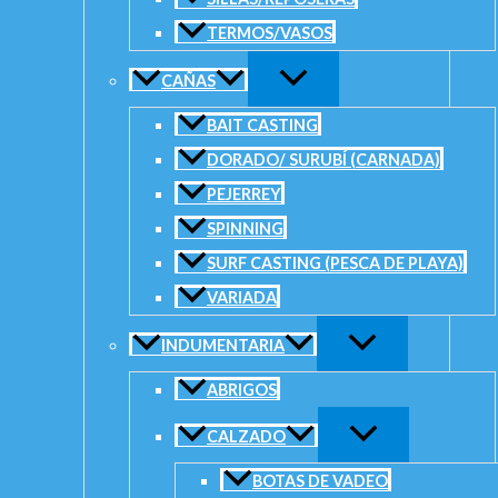
TERMOS/VASOS
CAÑAS
BAIT CASTING
DORADO/ SURUBÍ (CARNADA)
PEJERREY
Añadir a la lista de deseos
SPINNING
Descripción
SURF CASTING (PESCA DE PLAYA)
Información adicional
Valoraciones (0)
VARIADA
Pinza Mustad MT114 te permitirá abrir las anillas, sacar anzuelo
INDUMENTARIA
adecuada a su lado. Estas pinzas están fabricados con acero inox
extra comodidad estos alicates tienen mangos de agarre de golf.
ABRIGOS
Acero inoxidable 420.
Acabado en níquel perlado.
CALZADO
Mango grip de golf.
Tamaño: 7″
BOTAS DE VADEO