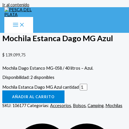
Ir al contenido
Inicio
/
Accesorios
/
Bolsos
/ Mochila Estanca Dago MG Azul
Accesorios
,
Bolsos
,
Camping
,
Mochilas
Mochila Estanca Dago MG Azul
$
139.099,75
Mochila Dago Estanco MG-058 / 40 litros – Azul.
Disponibilidad:
2 disponibles
Mochila Estanca Dago MG Azul cantidad
AÑADIR AL CARRITO
SKU:
106177
Categorías:
Accesorios
,
Bolsos
,
Camping
,
Mochilas