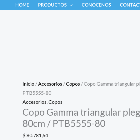
Ir
Copo
HOME
PRODUCTOS
CONOCENOS
CONTAC
al
Gamma
contenido
triangular
plegable
mango
80cm
/
PTB5555-
80
Inicio
/
Accesorios
/
Copos
/ Copo Gamma triangular p
cantidad
PTB5555-80
Accesorios
,
Copos
Copo Gamma triangular ple
80cm / PTB5555-80
$
80.781,64