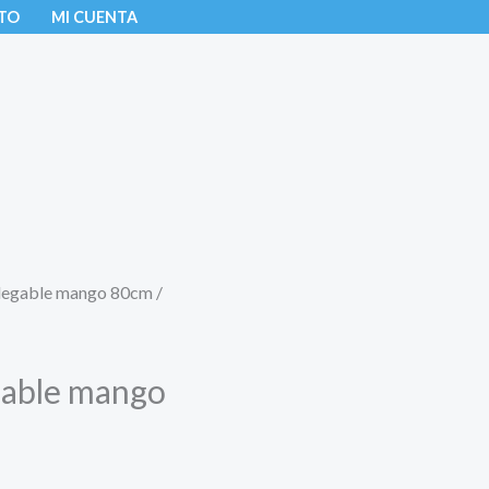
TO
MI CUENTA
legable mango 80cm /
gable mango