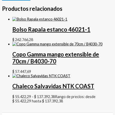
Productos relacionados
Bolso Rapala estanco 46021-1
$
262.766,28
Copo Gamma mango extensible de
70cm / B4030-70
$
57.447,69
Chaleco Salvavidas NTK COAST
$
55.422,29
-
$
137.392,38
Rango de precios: desde
$ 55.422,29 hasta $ 137.392,38