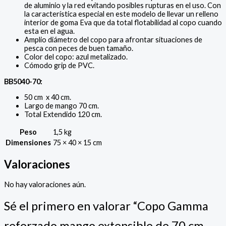
de aluminio y la red evitando posibles rupturas en el uso. Con
la característica especial en este modelo de llevar un relleno
interior de goma Eva que da total flotabilidad al copo cuando
esta en el agua.
Amplio diámetro del copo para afrontar situaciones de
pesca con peces de buen tamaño.
Color del copo: azul metalizado.
Cómodo grip de PVC.
BB5040-70:
50 cm x 40 cm.
Largo de mango 70 cm.
Total Extendido 120 cm.
Peso
1,5 kg
Dimensiones
75 × 40 × 15 cm
Valoraciones
No hay valoraciones aún.
Sé el primero en valorar “Copo Gamma
reforzado mango extensible de 70 cm –