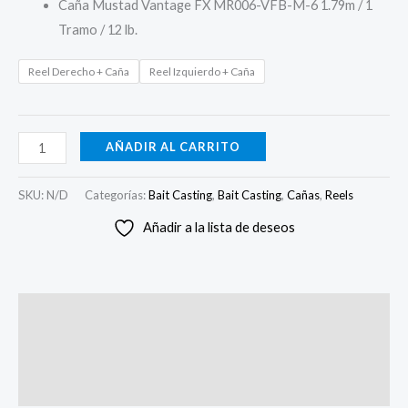
Caña Mustad Vantage FX MR006-VFB-M-6 1.79m / 1
Tramo / 12 lb.
Reel Derecho + Caña
Reel Izquierdo + Caña
AÑADIR AL CARRITO
SKU:
N/D
Categorías:
Bait Casting
,
Bait Casting
,
Cañas
,
Reels
Añadir a la lista de deseos
Descripción
Información adicional
Valoraciones (0)