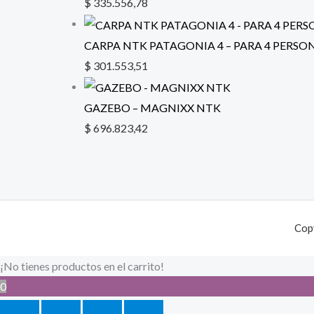
$
335.556,78
CARPA NTK PATAGONIA 4 – PARA 4 PERSO
$
301.553,51
GAZEBO – MAGNIXX NTK
$
696.823,42
Cop
¡No tienes productos en el carrito!
0