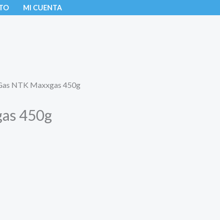
TO
MI CUENTA
 Gas NTK Maxxgas 450g
gas 450g