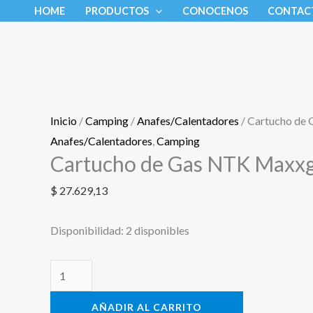
Ir
Cartucho
HOME
PRODUCTOS
CONOCENOS
CONTAC
al
de
contenido
Gas
NTK
Maxxgas
450g
Inicio
/
Camping
/
Anafes/Calentadores
/ Cartucho de
cantidad
Anafes/Calentadores
,
Camping
Cartucho de Gas NTK Maxx
$
27.629,13
Disponibilidad:
2 disponibles
AÑADIR AL CARRITO