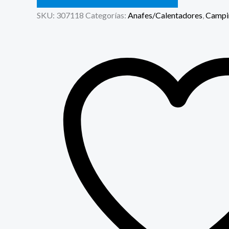
SKU:
307118
Categorías:
Anafes/Calentadores
,
Campi