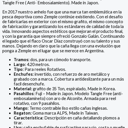
Tangle Free ( Anti- Embosalamiento). Made in Japon.
En 2017 nuestro anhelo fue que una marca tan emblemática en la
pesca deportiva como Zemple continúe existiendo. Con el desafío
de fabricarlas en exterior con el mismo grafito, el mismo concepto
de fabricación y garantizando los estándares de calidad de toda la
vida. Innovando aspectos estéticos que mejoran el producto final,
y con la garantía que siempre ofreció Gonzalo Galán. Continuando
el legado que el flaco Oscar Díaz construyó con su talento y sus
manos. Dejando en claro que la caña llega con una evolución que
ponga a Zemple en el lugar que se merece en Argentina.
Tramos:
dos, para un cómodo transporte.
Largo:
4.20 metros.
Tipo:
Para reeles Rotativos.
Enchufes:
invertido, con refuerzo de aro metálico y
grabado con a marca. Cobertura antideslizante para un más
facil desenchufe.
Material:
grafito de 35 Ton, espiralado, Made in Korea.
Pasahillos:
Fuji – Made in Japon. Modelo Tangle Free (anti-
embosalamineto) con aro de Alconite. Armada para reel
rotativo, con 9 pasahilos.
Mango:
Termo contraíble liso estilo cañas inglesas.
Regaton:
Goma marca ALPS, Made in Taiwan.
Característica:
Descripción en caña detallando plomos a
tirar.
Uso:
caña enchufable de surfcasting para río, costa o muelle,