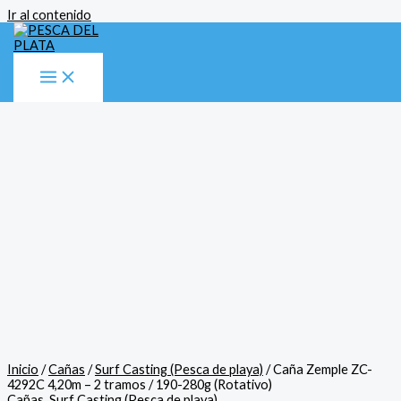
Ir al contenido
Inicio
/
Cañas
/
Surf Casting (Pesca de playa)
/ Caña Zemple ZC-
4292C 4,20m – 2 tramos / 190-280g (Rotativo)
Cañas
,
Surf Casting (Pesca de playa)