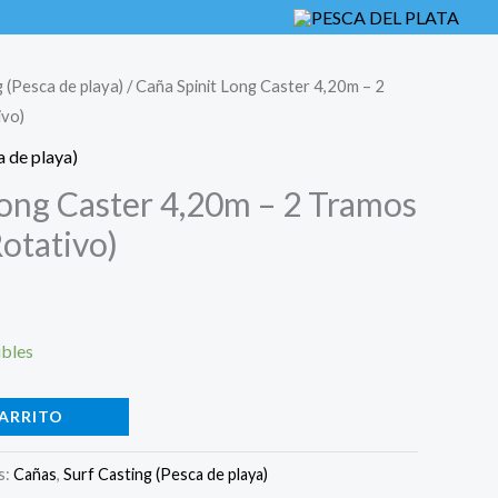
g (Pesca de playa)
/ Caña Spinit Long Caster 4,20m – 2
ivo)
a de playa)
Long Caster 4,20m – 2 Tramos
otativo)
ibles
CARRITO
s:
Cañas
,
Surf Casting (Pesca de playa)