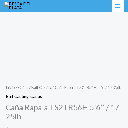
Ir
Caña
al
Rapala
contenido
TS2TR56H
5’6’’
/
17-
25lb
cantidad
Inicio
/
Cañas
/
Bait Casting
/ Caña Rapala TS2TR56H 5’6’’ / 17-25lb
Bait Casting
,
Cañas
Caña Rapala TS2TR56H 5’6’’ / 17-
25lb