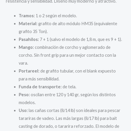
resistencia y sensibilidad. Diseño muy moderno y atractivo.
Tramos:
1 o 2 según el modelo.
Material:
grafito de alto módulo HM35 (equivalente
grafito 35 Ton).
Pasahilos:
7 + 1 (salvo el modelo de 1,8 m, que es 9 + 1).
Mango:
combinación de corcho y aglomerado de
corcho. Sin front grip para un mejor contacto con la
vara.
Portareel:
de grafito tubular, con el blank expuesto
para más sensibilidad.
Funda de transporte:
de tela.
Peso:
oscilan entre 120 y 140 gr, según los distintos
modelos.
Uso:
las cañas cortas (8/14 lb) son ideales para pescar
tarariras de vadeo. Las más largas (8/17 lb) para bait
casting de dorado, o tararira reforzado. El modelo de