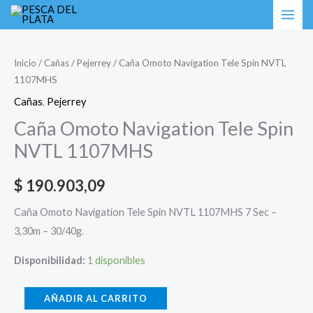
Ir
Caña
al
Omoto
contenido
Navigation
Inicio
/
Cañas
/
Pejerrey
/ Caña Omoto Navigation Tele Spin NVTL
1107MHS
Tele
Spin
Cañas
,
Pejerrey
NVTL
Caña Omoto Navigation Tele Spin
1107MHS
NVTL 1107MHS
cantidad
$
190.903,09
Caña Omoto Navigation Tele Spin NVTL 1107MHS 7 Sec –
3,30m – 30/40g.
Disponibilidad:
1 disponibles
AÑADIR AL CARRITO