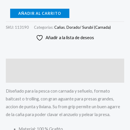
AÑADIR AL CARRITO
SKU:
113190
Categorías:
Cañas
,
Dorado/ Surubí (Carnada)
Añadir a la lista de deseos
Descripción
Valoraciones (0)
Diseñado para la pesca con carnada y señuelo, formato
baitcast o trolling, con gran aguante para presas grandes,
accion de punta y liviana. Su from grip permite un buen agarre
de la caña para poder clavar el anzuelo y pelear la presa.
Material: 100 % Grafito.