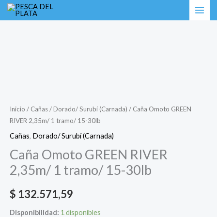
Ir
Caña
al
Omoto
contenido
GREEN
RIVER
2,35m/
1
tramo/
15-
Inicio
/
Cañas
/
Dorado/ Surubí (Carnada)
/ Caña Omoto GREEN
RIVER 2,35m/ 1 tramo/ 15-30lb
30lb
cantidad
Cañas
,
Dorado/ Surubí (Carnada)
Caña Omoto GREEN RIVER
2,35m/ 1 tramo/ 15-30lb
$
132.571,59
Disponibilidad:
1 disponibles